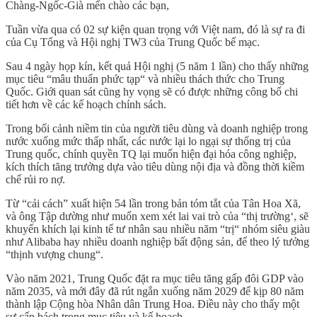
Chàng-Ngốc-Già mến chào các bạn,
Tuần vừa qua có 02 sự kiện quan trọng với Việt nam, đó là sự ra đi
của Cụ Tổng và Hội nghị TW3 của Trung Quốc bế mạc.
Sau 4 ngày họp kín, kết quả Hội nghị (5 năm 1 lần) cho thấy những
mục tiêu “mâu thuẩn phức tạp“ và nhiều thách thức cho Trung
Quốc. Giới quan sát cũng hy vọng sẽ có được những công bố chi
tiết hơn về các kế hoạch chính sách.
Trong bối cảnh niềm tin của người tiêu dùng và doanh nghiệp trong
nước xuống mức thấp nhất, các nước lại lo ngại sự thống trị của
Trung quốc, chính quyền TQ lại muốn hiện đại hóa công nghiệp,
kích thích tăng trưởng dựa vào tiêu dùng nội địa và đồng thời kiềm
chế rủi ro nợ.
Từ “cải cách” xuất hiện 54 lần trong bản tóm tắt của Tân Hoa Xã,
và ông Tập dường như muốn xem xét lai vai trò của “thị trường‘, sẽ
khuyến khích lại kinh tế tư nhân sau nhiều năm “trị“ nhóm siêu giàu
như Alibaba hay nhiều doanh nghiệp bất động sản, để theo lý tưởng
“thịnh vượng chung“.
Vào năm 2021, Trung Quốc đặt ra mục tiêu tăng gấp đôi GDP vào
năm 2035, và mới đây đã rút ngắn xuống năm 2029 để kịp 80 năm
thành lập Cộng hòa Nhân dân Trung Hoa. Điều này cho thấy một
sự cấp bách trong mục tiêu và kế hoạch.