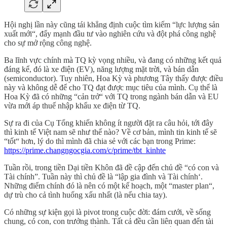
Hội nghị lần này cũng tái khẳng định cuộc tìm kiếm “lực lượng sản
xuất mới“, đẩy mạnh đầu tư vào nghiên cứu và đột phá công nghệ
cho sự mở rộng công nghệ.
Ba lĩnh vực chính mà TQ kỳ vọng nhiều, và đang có những kết quả
đáng kể, đó là xe điện (EV), năng lượng mặt trời, và bán dẫn
(semiconductor). Tuy nhiên, Hoa Kỳ và phương Tây thấy được điều
này và không dễ để cho TQ đạt được mục tiêu của mình. Cụ thể là
Hoa Kỳ đã có những “cản trở“ với TQ trong ngành bán dẫn và EU
vừa mới áp thuế nhập khẩu xe điện từ TQ.
Sự ra đi của Cụ Tổng khiến không ít người đặt ra câu hỏi, tới đây
thì kinh tế Việt nam sẽ như thế nào? Về cơ bản, mình tin kinh tế sẽ
“tốt“ hơn, lý do thì mình đã chia sẻ với các bạn trong Prime:
https://prime.changngocgia.com/c/prime/tbt_kinhte
Tuần rồi, trong tiền Dại tiền Khôn đã đề cập đến chủ đề “có con và
Tài chính”. Tuần này thì chủ đề là “lập gia đình và Tài chính‘.
Những điểm chính đó là nên có một kế hoạch, một “master plan“,
dự trù cho cả tình huống xấu nhất (là nếu chia tay).
Có những sự kiện gọi là pivot trong cuộc đời: đám cưới, về sống
chung, có con, con trưởng thành. Tất cả đều cần liên quan đến tài