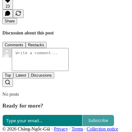
23
Share
Discussion about this post
Comments
Restacks
Top
Latest
Discussions
No posts
Ready for more?
Subscribe
© 2026 Chàng-Ngốc-Già
·
Privacy
∙
Terms
∙
Collection notice