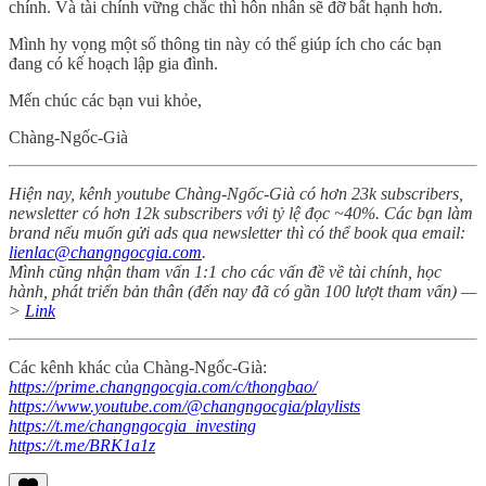
chính. Và tài chính vững chắc thì hôn nhân sẽ đỡ bất hạnh hơn.
Mình hy vọng một số thông tin này có thể giúp ích cho các bạn
đang có kế hoạch lập gia đình.
Mến chúc các bạn vui khỏe,
Chàng-Ngốc-Già
Hiện nay, kênh youtube Chàng-Ngốc-Già có hơn 23k subscribers,
newsletter có hơn 12k subscribers với tỷ lệ đọc ~40%. Các bạn làm
brand nếu muốn gửi ads qua newsletter thì có thể book qua email:
lienlac@changngocgia.com
.
Mình cũng nhận tham vấn 1:1 cho các vấn đề về tài chính, học
hành, phát triển bản thân (đến nay đã có gần 100 lượt tham vấn) —
>
Link
Các kênh khác của Chàng-Ngốc-Già:
https://prime.changngocgia.com/c/thongbao/
https://www.youtube.com/@changngocgia/playlists
https://t.me/changngocgia_investing
https://t.me/BRK1a1z