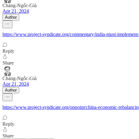
Chàng-Ngốc-Già
Apr 21, 2024
Author
https://www.project-syndicate.org/commentary/india-must-implemen
Reply
Share
Chàng-Ngốc-Già
Apr 21, 2024
Author
https://www.project-syndicate.org/onpoint/china-economic-rebalanci
Reply
Share