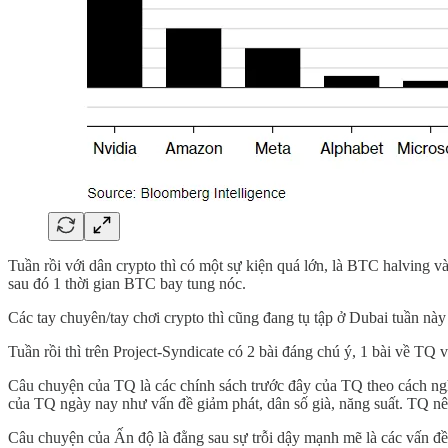
Tuần rồi với dân crypto thì có một sự kiện quá lớn, là BTC halving 
sau đó 1 thời gian BTC bay tung nóc.
Các tay chuyên/tay chơi crypto thì cũng đang tụ tập ở Dubai tuần nà
Tuần rồi thì trên Project-Syndicate có 2 bài đáng chú ý, 1 bài về TQ
Câu chuyện của TQ là các chính sách trước đây của TQ theo cách nghị
của TQ ngày nay như vấn đề giảm phát, dân số già, năng suất. TQ nên
Câu chuyện của Ấn độ là đằng sau sự trỗi dậy mạnh mẽ là các vấn đề 