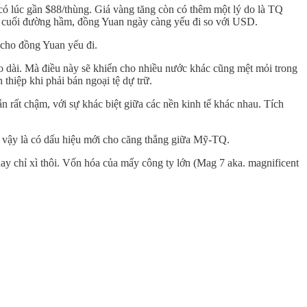
có lúc gần $88/thùng. Giá vàng tăng còn có thêm một lý do là TQ
ng cuối đường hầm, đồng Yuan ngày càng yếu đi so với USD.
 cho đồng Yuan yếu đi.
éo dài. Mà điều này sẽ khiến cho nhiều nước khác cũng mệt mỏi trong
hiệp khi phải bán ngoại tệ dự trữ.
ẫn rất chậm, với sự khác biệt giữa các nền kinh tế khác nhau. Tích
ư vậy là có dấu hiệu mới cho căng thẳng giữa Mỹ-TQ.
y chỉ xì thôi. Vốn hóa của mấy công ty lớn (Mag 7 aka. magnificent