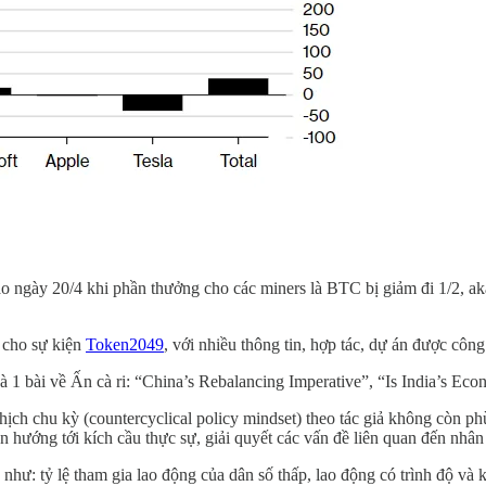
vào ngày 20/4 khi phần thưởng cho các miners là BTC bị giảm đi 1/2, a
y cho sự kiện
Token2049
, với nhiều thông tin, hợp tác, dự án được công
 và 1 bài về Ấn cà ri: “China’s Rebalancing Imperative”, “Is India’s 
ch chu kỳ (countercyclical policy mindset) theo tác giả không còn phù
 hướng tới kích cầu thực sự, giải quyết các vấn đề liên quan đến nhân
như: tỷ lệ tham gia lao động của dân số thấp, lao động có trình độ và