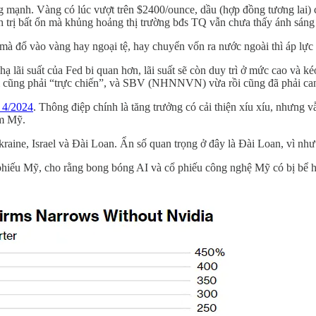
g mạnh. Vàng có lúc vượt trên $2400/ounce, dầu (hợp đồng tương lai) 
ính trị bất ổn mà khủng hoảng thị trường bđs TQ vẫn chưa thấy ánh sá
mà đổ vào vàng hay ngoại tệ, hay chuyển vốn ra nước ngoài thì áp lực
ạ lãi suất của Fed bi quan hơn, lãi suất sẽ còn duy trì ở mức cao và k
m cũng phải “trực chiến”, và SBV (NHNNVN) vừa rồi cũng đã phải can t
u 4/2024
. Thông điệp chính là tăng trưởng có cải thiện xíu xíu, nhưng v
am Mỹ.
aine, Israel và Đài Loan. Ẩn số quan trọng ở đây là Đài Loan, vì nh
hiếu Mỹ, cho rằng bong bóng AI và cổ phiếu công nghệ Mỹ có bị bể ha