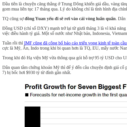
Đầu tiên là chuyện căng thẳng ở Trung Đông khiến giá dầu, vàng tăn
gom mua liên tục 17 tháng qua. Lý do không chỉ là tình hình địa ch
TQ cũng sợ
đồng Yuan yếu đi sẽ rơi vào cái vòng luẩn quẩn
. Dân 
Đồng USD (chỉ số DXY) mạnh trở lại từ giưã tháng 3 là vì khả năng h
việc điều hành tỷ giá. Một số nước như Nhật bản, Indonesia, Vietna
Tuần rồi thì
IMF cũng đã công bố báo cáo triển vọng kinh tế toàn cầ
cực là Mỹ, Ấn, Indo trong khi bi quan hơn là TQ, EU, mấy nước N
Trong khi đó Hạ viện Mỹ vừa thông qua gói hỗ trợ 95 tỷ USD cho Ukr
Dân quan tâm chứng khoán Mỹ thì để ý đến câu chuyện định giá cổ p
7) bị bốc hơi $930 tỷ từ đỉnh gần nhất.