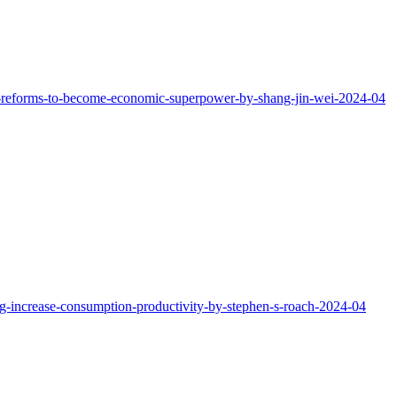
t-reforms-to-become-economic-superpower-by-shang-jin-wei-2024-04
ng-increase-consumption-productivity-by-stephen-s-roach-2024-04