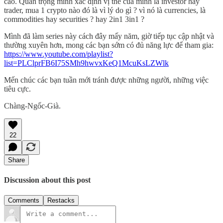
cao. Quan trọng mình xác định vị thế của mình là investor hay
trader, mua 1 crypto nào đó là vì lý do gì ? vì nó là currencies, là
commodities hay securities ? hay 2in1 3in1 ?
Mình đã làm series này cách đây mấy năm, giờ tiếp tục cập nhật và
thường xuyên hơn, mong các bạn sớm có đủ năng lực để tham gia:
https://www.youtube.com/playlist?
list=PLClprFB6I75SMh9hwvxKeQ1McuKsLZWlk
Mến chúc các bạn tuần mới tránh được những người, những việc
tiêu cực.
Chàng-Ngốc-Già.
22
Share
Discussion about this post
Comments
Restacks