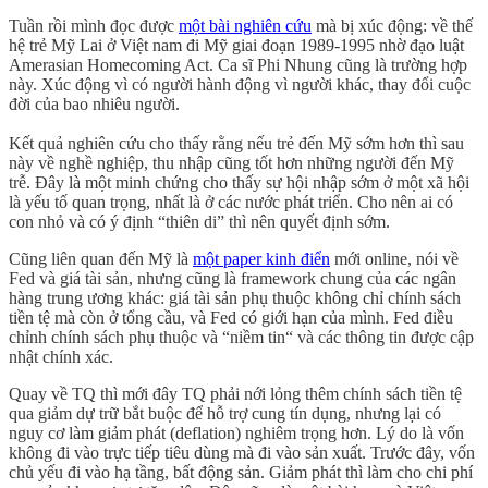
Tuần rồi mình đọc được
một bài nghiên cứu
mà bị xúc động: về thế
hệ trẻ Mỹ Lai ở Việt nam đi Mỹ giai đoạn 1989-1995 nhờ đạo luật
Amerasian Homecoming Act. Ca sĩ Phi Nhung cũng là trường hợp
này. Xúc động vì có người hành động vì người khác, thay đổi cuộc
đời của bao nhiêu người.
Kết quả nghiên cứu cho thấy rằng nếu trẻ đến Mỹ sớm hơn thì sau
này về nghề nghiệp, thu nhập cũng tốt hơn những người đến Mỹ
trễ. Đây là một minh chứng cho thấy sự hội nhập sớm ở một xã hội
là yếu tố quan trọng, nhất là ở các nước phát triển. Cho nên ai có
con nhỏ và có ý định “thiên di” thì nên quyết định sớm.
Cũng liên quan đến Mỹ là
một paper kinh điển
mới online, nói về
Fed và giá tài sản, nhưng cũng là framework chung của các ngân
hàng trung ương khác: giá tài sản phụ thuộc không chỉ chính sách
tiền tệ mà còn ở tổng cầu, và Fed có giới hạn của mình. Fed điều
chỉnh chính sách phụ thuộc và “niềm tin“ và các thông tin được cập
nhật chính xác.
Quay về TQ thì mới đây TQ phải nới lỏng thêm chính sách tiền tệ
qua giảm dự trữ bắt buộc để hỗ trợ cung tín dụng, nhưng lại có
nguy cơ làm giảm phát (deflation) nghiêm trọng hơn. Lý do là vốn
không đi vào trực tiếp tiêu dùng mà đi vào sản xuất. Trước đây, vốn
chủ yếu đi vào hạ tầng, bất động sản. Giảm phát thì làm cho chi phí