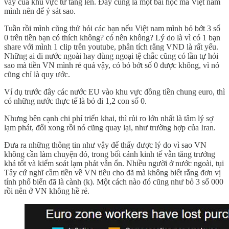
vay của khu vực tư tăng lên. Đây cũng là một bài học mà Việt nam
mình nên để ý sát sao.
Tuần rồi mình cũng thử hỏi các bạn nếu Việt nam mình bỏ bớt 3 số
0 trên tiền bạn có thích không? có nên không? Lý do là vì có 1 bạn
share với mình 1 clip trên youtube, phân tích rằng VND là rất yếu.
Những ai đi nước ngoài hay dùng ngoại tệ chắc cũng có lần tự hỏi
sao mà tiền VN mình rẻ quá vậy, có bỏ bớt số 0 được không, vì nó
cũng chỉ là quy ước.
Ví dụ trước đây các nước EU vào khu vực đồng tiền chung euro, thì
có những nước thực tế là bỏ đi 1,2 con số 0.
Nhưng bên cạnh chi phí triển khai, thì rủi ro lớn nhất là tâm lý sợ
lạm phát, đổi xong rồi nó cũng quay lại, như trường hợp của Iran.
Đưa ra những thông tin như vậy để thấy được lý do vì sao VN
không cần làm chuyện đó, trong bối cảnh kinh tế vẫn tăng trưởng
khá tốt và kiểm soát lạm phát vẫn ổn. Nhiều người ở nước ngoài, tụi
Tây cứ nghĩ cầm tiền về VN tiêu cho đã mà không biết rằng đơn vị
tính phổ biến đã là cành (k). Một cách nào đó cũng như bỏ 3 số 000
rồi nên ở VN không hề rẻ.