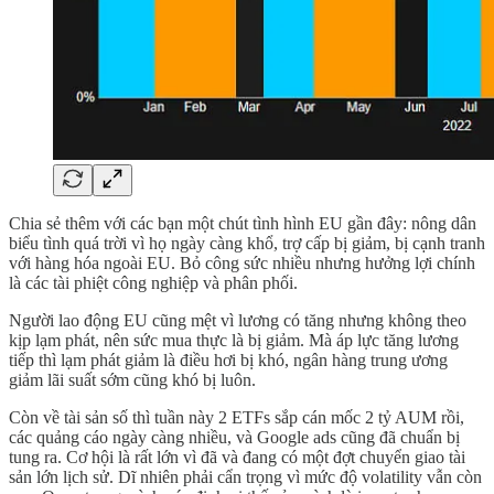
Chia sẻ thêm với các bạn một chút tình hình EU gần đây: nông dân
biểu tình quá trời vì họ ngày càng khổ, trợ cấp bị giảm, bị cạnh tranh
với hàng hóa ngoài EU. Bỏ công sức nhiều nhưng hưởng lợi chính
là các tài phiệt công nghiệp và phân phối.
Người lao động EU cũng mệt vì lương có tăng nhưng không theo
kịp lạm phát, nên sức mua thực là bị giảm. Mà áp lực tăng lương
tiếp thì lạm phát giảm là điều hơi bị khó, ngân hàng trung ương
giảm lãi suất sớm cũng khó bị luôn.
Còn về tài sản số thì tuần này 2 ETFs sắp cán mốc 2 tỷ AUM rồi,
các quảng cáo ngày càng nhiều, và Google ads cũng đã chuẩn bị
tung ra. Cơ hội là rất lớn vì đã và đang có một đợt chuyển giao tài
sản lớn lịch sử. Dĩ nhiên phải cẩn trọng vì mức độ volatility vẫn còn