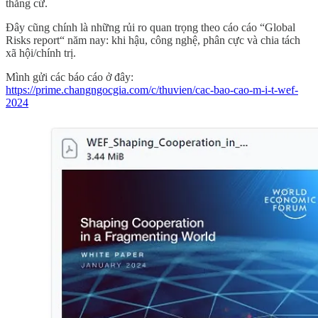
thắng cứ.
Đây cũng chính là những rủi ro quan trọng theo cáo cáo “Global
Risks report“ năm nay: khi hậu, công nghệ, phân cực và chia tách
xã hội/chính trị.
Mình gửi các báo cáo ở đây:
https://prime.changngocgia.com/c/thuvien/cac-bao-cao-m-i-t-wef-
2024