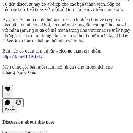
ưu tiên discount hay có airdrop cho các bạn thành viên. Sắp tới
mình sẽ làm 1 số talks với một số Guru có bán vé trên Quickom.
À, gần đây mình dành thời gian research nhiều hơn về crypto và
phát hiện rất nhiều cơ hội, nó như một vùng đất còn quá hoang sơ
với mình (những ai đã có thế mạnh trong lĩnh vực khác sẽ thấy ngay
những cơ hội), chứ không chỉ là mua và hodl như trước đây. Ở đây
là Work và Earn, phải bỏ thời gian và trí tuệ.
Bạn nào có quan tâm thì rất welcome tham gia nhóm:
https://t.me/BRK1a1z
Mến chúc các bạn một tuần mới nhiều năng lượng tích cực.
Chàng-Ngốc-Già.
17
Share
Discussion about this post