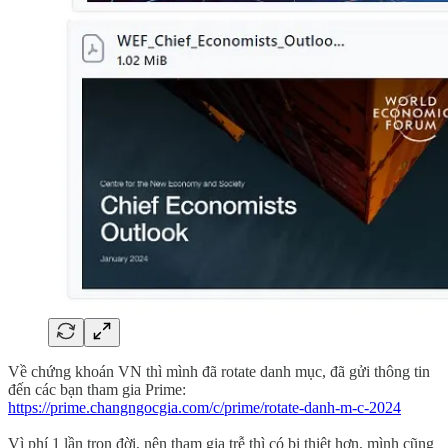
Về chứng khoán VN thì mình đã rotate danh mục, đã gửi thông tin
đến các bạn tham gia Prime:
https://prime.changngocgia.com/c/prime/rotate-danh-m-c-2024
Vì phí 1 lần trọn đời, nên tham gia trễ thì có bị thiệt hơn, mình cũng