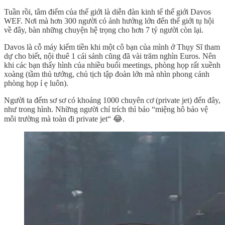
Tuần rồi, tâm điểm của thế giới là diễn đàn kinh tế thế giới Davos
WEF. Nơi mà hơn 300 người có ảnh hưởng lớn đến thế giới tụ hội
về đây, bàn những chuyện hệ trọng cho hơn 7 tỷ người còn lại.
Davos là cỗ máy kiếm tiền khi một cô bạn của mình ở Thụy Sĩ tham
dự cho biết, nội thuê 1 cái sảnh cũng đã vài trăm nghìn Euros. Nên
khi các bạn thấy hình của nhiều buổi meetings, phòng họp rất xuềnh
xoàng (tầm thủ tướng, chủ tịch tập đoàn lớn mà nhìn phong cảnh
phòng họp í ẹ luôn).
Người ta đếm sơ sơ có khoảng 1000 chuyên cơ (private jet) đến đây,
như trong hình. Những người chỉ trích thì bảo “miệng hô bảo vệ
môi trường mà toàn đi private jet“ 😂.