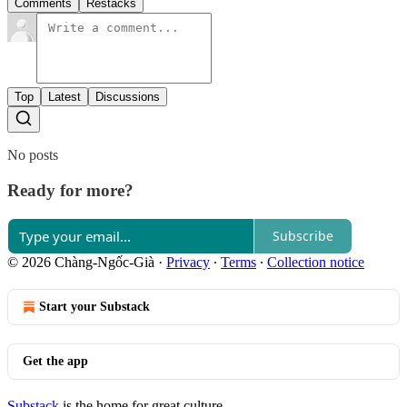
Comments
Restacks
Top
Latest
Discussions
No posts
Ready for more?
Subscribe
© 2026 Chàng-Ngốc-Già
·
Privacy
∙
Terms
∙
Collection notice
Start your Substack
Get the app
Substack
is the home for great culture