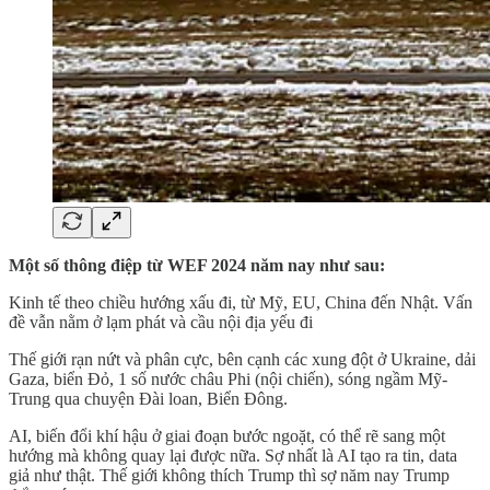
Một số thông điệp từ WEF 2024 năm nay như sau:
Kinh tế theo chiều hướng xấu đi, từ Mỹ, EU, China đến Nhật. Vấn
đề vẫn nằm ở lạm phát và cầu nội địa yếu đi
Thế giới rạn nứt và phân cực, bên cạnh các xung đột ở Ukraine, dải
Gaza, biển Đỏ, 1 số nước châu Phi (nội chiến), sóng ngầm Mỹ-
Trung qua chuyện Đài loan, Biển Đông.
AI, biến đổi khí hậu ở giai đoạn bước ngoặt, có thể rẽ sang một
hướng mà không quay lại được nữa. Sợ nhất là AI tạo ra tin, data
giả như thật. Thế giới không thích Trump thì sợ năm nay Trump