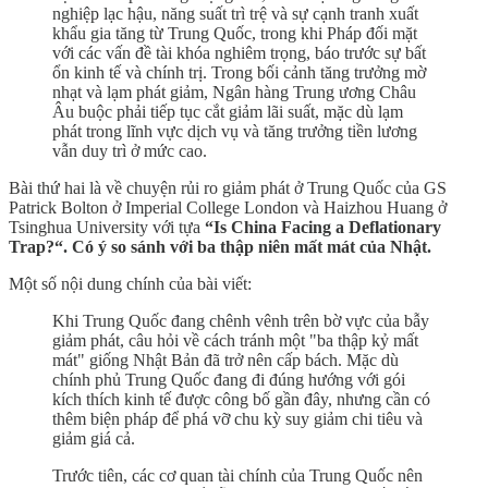
nghiệp lạc hậu, năng suất trì trệ và sự cạnh tranh xuất
khẩu gia tăng từ Trung Quốc, trong khi Pháp đối mặt
với các vấn đề tài khóa nghiêm trọng, báo trước sự bất
ổn kinh tế và chính trị. Trong bối cảnh tăng trưởng mờ
nhạt và lạm phát giảm, Ngân hàng Trung ương Châu
Âu buộc phải tiếp tục cắt giảm lãi suất, mặc dù lạm
phát trong lĩnh vực dịch vụ và tăng trưởng tiền lương
vẫn duy trì ở mức cao.
Bài thứ hai là về chuyện rủi ro giảm phát ở Trung Quốc của GS
Patrick Bolton ở Imperial College London và Haizhou Huang ở
Tsinghua University với tựa
“Is China Facing a Deflationary
Trap?“. Có ý so sánh với ba thập niên mất mát của Nhật.
Một số nội dung chính của bài viết:
Khi Trung Quốc đang chênh vênh trên bờ vực của bẫy
giảm phát, câu hỏi về cách tránh một "ba thập kỷ mất
mát" giống Nhật Bản đã trở nên cấp bách. Mặc dù
chính phủ Trung Quốc đang đi đúng hướng với gói
kích thích kinh tế được công bố gần đây, nhưng cần có
thêm biện pháp để phá vỡ chu kỳ suy giảm chi tiêu và
giảm giá cả.
Trước tiên, các cơ quan tài chính của Trung Quốc nên