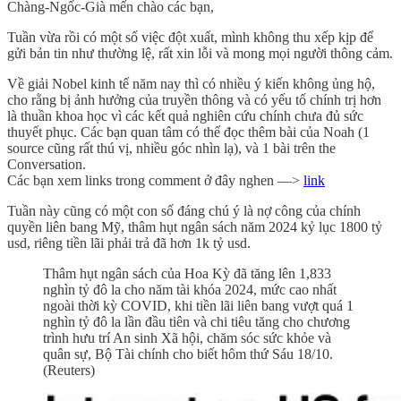
Chàng-Ngốc-Già mến chào các bạn,
Tuần vừa rồi có một số việc đột xuất, mình không thu xếp kịp để
gửi bản tin như thường lệ, rất xin lỗi và mong mọi người thông cảm.
Về giải Nobel kinh tế năm nay thì có nhiều ý kiến không ủng hộ,
cho rằng bị ảnh hưởng của truyền thông và có yếu tố chính trị hơn
là thuần khoa học vì các kết quả nghiên cứu chính chưa đủ sức
thuyết phục. Các bạn quan tâm có thể đọc thêm bài của Noah (1
source cũng rất thú vị, nhiều góc nhìn lạ), và 1 bài trên the
Conversation.
Các bạn xem links trong comment ở đây nghen —>
link
Tuần này cũng có một con số đáng chú ý là nợ công của chính
quyền liên bang Mỹ, thâm hụt ngân sách năm 2024 kỷ lục 1800 tỷ
usd, riêng tiền lãi phải trả đã hơn 1k tỷ usd.
Thâm hụt ngân sách của Hoa Kỳ đã tăng lên 1,833
nghìn tỷ đô la cho năm tài khóa 2024, mức cao nhất
ngoài thời kỳ COVID, khi tiền lãi liên bang vượt quá 1
nghìn tỷ đô la lần đầu tiên và chi tiêu tăng cho chương
trình hưu trí An sinh Xã hội, chăm sóc sức khỏe và
quân sự, Bộ Tài chính cho biết hôm thứ Sáu 18/10.
(Reuters)