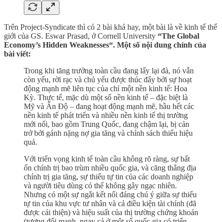
Trên Project-Syndicate thì có 2 bài khá hay, một bài là về kinh tế thế
giới của GS. Eswar Prasad, ở Cornell University
“The Global
Economy’s Hidden Weaknesses“. Một số nội dung chính của
bài viết:
Trong khi tăng trưởng toàn cầu đang lấy lại đà, nó vẫn
còn yếu, rời rạc và chủ yếu được thúc đẩy bởi sự hoạt
động mạnh mẽ liên tục của chỉ một nền kinh tế: Hoa
Kỳ. Thực tế, mặc dù một số nền kinh tế – đặc biệt là
Mỹ và Ấn Độ – đang hoạt động mạnh mẽ, hầu hết các
nền kinh tế phát triển và nhiều nền kinh tế thị trường
mới nổi, bao gồm Trung Quốc, đang chậm lại, bị cản
trở bởi gánh nặng nợ gia tăng và chính sách thiếu hiệu
quả.
Với triển vọng kinh tế toàn cầu không rõ ràng, sự bất
ổn chính trị bao trùm nhiều quốc gia, và căng thẳng địa
chính trị gia tăng, sự thiếu tự tin của các doanh nghiệp
và người tiêu dùng có thể không gây ngạc nhiên.
Nhưng có một sự ngắt kết nối đáng chú ý giữa sự thiếu
tự tin của khu vực tư nhân và cả điều kiện tài chính (đã
được cải thiện) và hiệu suất của thị trường chứng khoán
(tương đối mạnh, ngay cả ở một số quốc gia có triển