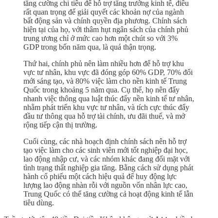
tăng cường chi tiêu để hỗ trợ tăng trưởng kinh tế, điều
rất quan trọng để giải quyết các khoản nợ của ngành
bất động sản và chính quyền địa phương. Chính sách
hiện tại của họ, với thâm hụt ngân sách của chính phủ
trung ương chỉ ở mức cao hơn một chút so với 3%
GDP trong bốn năm qua, là quá thận trọng.
Thứ hai, chính phủ nên làm nhiều hơn để hỗ trợ khu
vực tư nhân, khu vực đã đóng góp 60% GDP, 70% đổi
mới sáng tạo, và 80% việc làm cho nền kinh tế Trung
Quốc trong khoảng 5 năm qua. Cụ thể, họ nên đẩy
nhanh việc thông qua luật thúc đẩy nền kinh tế tư nhân,
nhằm phát triển khu vực tư nhân, và tích cực thúc đẩy
đầu tư thông qua hỗ trợ tài chính, ưu đãi thuế, và mở
rộng tiếp cận thị trường.
Cuối cùng, các nhà hoạch định chính sách nên hỗ trợ
tạo việc làm cho các sinh viên mới tốt nghiệp đại học,
lao động nhập cư, và các nhóm khác đang đối mặt với
tình trạng thất nghiệp gia tăng. Bằng cách sử dụng phát
hành cổ phiếu một cách hiệu quả để huy động lực
lượng lao động nhàn rỗi với nguồn vốn nhân lực cao,
Trung Quốc có thể tăng cường cả hoạt động kinh tế lẫn
tiêu dùng.