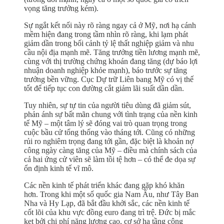
vọng tăng trưởng kém).
Sự ngắt kết nối này rõ ràng ngay cả ở Mỹ, nơi hạ cánh
mềm hiện đang trong tầm nhìn rõ ràng, khi lạm phát
giảm dần trong bối cảnh tỷ lệ thất nghiệp giảm và nhu
cầu nội địa mạnh mẽ. Tăng trưởng tiền lương mạnh mẽ,
cùng với thị trường chứng khoán đang tăng (dự báo lợi
nhuận doanh nghiệp khỏe mạnh), báo trước sự tăng
trưởng bền vững. Cục Dự trữ Liên bang Mỹ có vị thế
tốt để tiếp tục con đường cắt giảm lãi suất dần dần.
Tuy nhiên, sự tự tin của người tiêu dùng đã giảm sút,
phản ánh sự bất mãn chung với tình trạng của nền kinh
tế Mỹ – một tâm lý sẽ đóng vai trò quan trọng trong
cuộc bầu cử tổng thống vào tháng tới. Cũng có những
rủi ro nghiêm trọng đang tới gần, đặc biệt là khoản nợ
công ngày càng tăng của Mỹ – điều mà chính sách của
cả hai ứng cử viên sẽ làm tồi tệ hơn – có thể đe dọa sự
ổn định kinh tế vĩ mô.
Các nền kinh tế phát triển khác đang gặp khó khăn
hơn. Trong khi một số quốc gia Nam Âu, như Tây Ban
Nha và Hy Lạp, đã bắt đầu khởi sắc, các nền kinh tế
cốt lõi của khu vực đồng euro đang trì trệ. Đức bị mắc
kẹt bởi chi phí năng lượng cao, cơ sở hạ tầng công