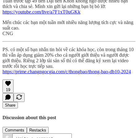
Tuần trước tập 49 tiền Dại tiền Khôn không ngờ được nhiều bạn
thích và chia sẻ. Mình xin gửi lại những bạn bị bỏ lỡ:
https://youtube.com/live/a7F1xT0uGKk
Mến chúc các bạn một tuần mới nhiều năng lượng tích cực và năng
suất cao.
CNG
PS. có một số bạn nhắn tin hỏi về các khóa học, còn trong tháng 10
thì vẫn áp dụng giảm 20% cho cả người giới thiệu và người được
giới thiệu. Riêng 2 lớp tài sản số thì có thể đăng ký xem lại video
trước rồi học trực tiếp sau.
https://prime.changngocgia.com/c/thongbao/thong-bao-db10-2024
19
Share
Discussion about this post
Comments
Restacks