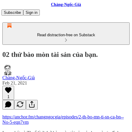
Chàng-Ngốc-Già
Subscribe
Sign in
Read distraction-free on Substack
02 thứ bào mòn tài sản của bạn.
Chàng-Ngốc-Già
Feb 21, 2021
1
https://anchor.fm/changngocgia/episodes/2-th-bo-mn-ti-sn-ca-bn--
No-5-eqn7vm