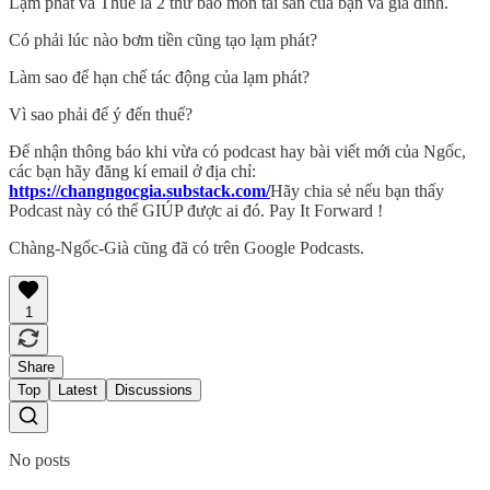
Lạm phát và Thuế là 2 thứ bào mòn tài sản của bạn và gia đình.
Có phải lúc nào bơm tiền cũng tạo lạm phát?
Làm sao để hạn chế tác động của lạm phát?
Vì sao phải để ý đến thuế?
Để nhận thông báo khi vừa có podcast hay bài viết mới của Ngốc,
các bạn hãy đăng kí email ở địa chỉ:
https://changngocgia.substack.com
/
Hãy chia sẻ nếu bạn thấy
Podcast này có thể GIÚP được ai đó. Pay It Forward !
Chàng-Ngốc-Già cũng đã có trên Google Podcasts.
1
Share
Top
Latest
Discussions
No posts