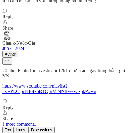
Rất cảm ơn Em Trí với những thông rất thị trường
Reply
Share
Chàng-Ngốc-Già
Jun 4, 2024
Author
20 phút Kinh-Tài Livestream 12h15 trưa các ngày trong tuần, giờ
VN:
https://www.youtube.com/playlist?
list=PLClprFB6I75RTQSiMlNN87easCspkPoVn
Reply
Share
1 more comment...
Top
Latest
Discussions