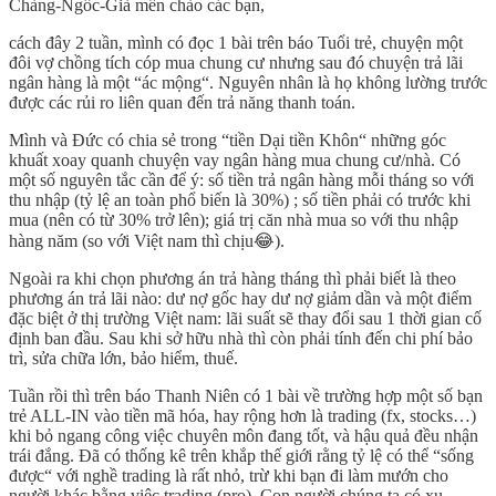
Chàng-Ngốc-Già mến chào các bạn,
cách đây 2 tuần, mình có đọc 1 bài trên báo Tuổi trẻ, chuyện một
đôi vợ chồng tích cóp mua chung cư nhưng sau đó chuyện trả lãi
ngân hàng là một “ác mộng“. Nguyên nhân là họ không lường trước
được các rủi ro liên quan đến trả năng thanh toán.
Mình và Đức có chia sẻ trong “tiền Dại tiền Khôn“ những góc
khuất xoay quanh chuyện vay ngân hàng mua chung cư/nhà. Có
một số nguyên tắc cần để ý: số tiền trả ngân hàng mỗi tháng so với
thu nhập (tỷ lệ an toàn phổ biến là 30%) ; số tiền phải có trước khi
mua (nên có từ 30% trở lên); giá trị căn nhà mua so với thu nhập
hàng năm (so với Việt nam thì chịu😂).
Ngoài ra khi chọn phương án trả hàng tháng thì phải biết là theo
phương án trả lãi nào: dư nợ gốc hay dư nợ giảm dần và một điểm
đặc biệt ở thị trường Việt nam: lãi suất sẽ thay đổi sau 1 thời gian cố
định ban đầu. Sau khi sở hữu nhà thì còn phải tính đến chi phí bảo
trì, sửa chữa lớn, bảo hiểm, thuế.
Tuần rồi thì trên báo Thanh Niên có 1 bài về trường hợp một số bạn
trẻ ALL-IN vào tiền mã hóa, hay rộng hơn là trading (fx, stocks…)
khi bỏ ngang công việc chuyên môn đang tốt, và hậu quả đều nhận
trái đắng. Đã có thống kê trên khắp thế giới rằng tỷ lệ có thể “sống
được“ với nghề trading là rất nhỏ, trừ khi bạn đi làm mướn cho
người khác bằng việc trading (pro). Con người chúng ta có xu