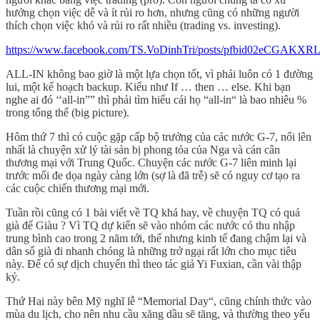
hướng chọn việc dễ và ít rủi ro hơn, nhưng cũng có những người
thích chọn việc khó và rủi ro rất nhiều (trading vs. investing).
https://www.facebook.com/TS.VoDinhTri/posts/pfbid02eC
ALL-IN không bao giờ là một lựa chọn tốt, vì phải luôn có 1 đường
lui, một kế hoạch backup. Kiểu như If … then … else. Khi bạn
nghe ai đó ‘‘all-in”” thì phải tìm hiểu cái họ “all-in“ là bao nhiêu %
trong tổng thể (big picture).
Hôm thứ 7 thì có cuộc gặp cấp bộ trưởng của các nước G-7, nổi lên
nhất là chuyện xử lý tài sản bị phong tỏa của Nga và cán cân
thương mại với Trung Quốc. Chuyện các nước G-7 liên minh lại
trước mối đe dọa ngày càng lớn (sợ là đã trễ) sẽ có nguy cơ tạo ra
các cuộc chiến thương mại mới.
Tuần rồi cũng có 1 bài viết về TQ khá hay, về chuyện TQ có quá
già để Giàu ? Vì TQ dự kiến sẽ vào nhóm các nước có thu nhập
trung bình cao trong 2 năm tới, thế nhưng kinh tế đang chậm lại và
dân số già đi nhanh chóng là những trở ngại rất lớn cho mục tiêu
này. Để có sự dịch chuyển thì theo tác giả Yi Fuxian, cần vài thập
kỷ.
Thứ Hai này bên Mỹ nghĩ lễ “Memorial Day“, cũng chính thức vào
mùa du lịch, cho nên nhu cầu xăng dầu sẽ tăng, và thường theo yếu