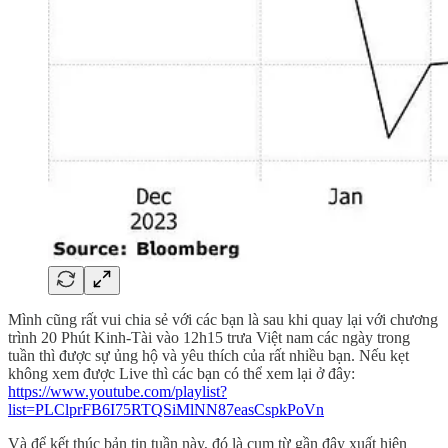
Mình cũng rất vui chia sẻ với các bạn là sau khi quay lại với chương
trình 20 Phút Kinh-Tài vào 12h15 trưa Việt nam các ngày trong
tuần thì được sự ủng hộ và yêu thích của rất nhiều bạn. Nếu kẹt
không xem được Live thì các bạn có thể xem lại ở đây:
https://www.youtube.com/playlist?
list=PLClprFB6I75RTQSiMlNN87easCspkPoVn
Và để kết thúc bản tin tuần này, đó là cụm từ gần đây xuất hiện