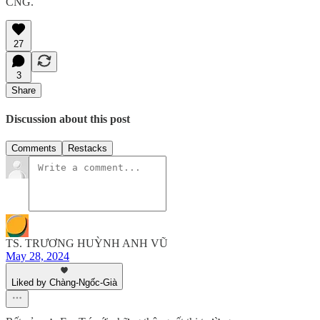
CNG.
27
3
Share
Discussion about this post
Comments
Restacks
TS. TRƯƠNG HUỲNH ANH VŨ
May 28, 2024
Liked by Chàng-Ngốc-Già