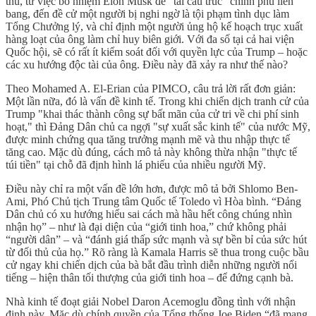
thủ, từ việc bổ nhiệm Elon Musk để "tái cấu trúc" chính phủ liên
bang, đến đề cử một người bị nghi ngờ là tội phạm tình dục làm
Tổng Chưởng lý, và chỉ định một người ủng hộ kế hoạch trục xuất
hàng loạt của ông làm chỉ huy biên giới. Với đa số tại cả hai viện
Quốc hội, sẽ có rất ít kiểm soát đối với quyền lực của Trump – hoặc
các xu hướng độc tài của ông. Điều này đã xảy ra như thế nào?
Theo Mohamed A. El-Erian của PIMCO, câu trả lời rất đơn giản:
Một lần nữa, đó là vấn đề kinh tế. Trong khi chiến dịch tranh cử của
Trump "khai thác thành công sự bất mãn của cử tri về chi phí sinh
hoạt," thì Đảng Dân chủ ca ngợi "sự xuất sắc kinh tế" của nước Mỹ,
được minh chứng qua tăng trưởng mạnh mẽ và thu nhập thực tế
tăng cao. Mặc dù đúng, cách mô tả này không thừa nhận "thực tế
túi tiền" tại chỗ đã định hình lá phiếu của nhiều người Mỹ.
Điều này chỉ ra một vấn đề lớn hơn, được mô tả bởi Shlomo Ben-
Ami, Phó Chủ tịch Trung tâm Quốc tế Toledo vì Hòa bình. “Đảng
Dân chủ có xu hướng hiểu sai cách mà hầu hết công chúng nhìn
nhận họ” – như là đại diện của “giới tinh hoa,” chứ không phải
“người dân” – và “đánh giá thấp sức mạnh và sự bền bỉ của sức hút
từ đối thủ của họ.” Rõ ràng là Kamala Harris sẽ thua trong cuộc bầu
cử ngay khi chiến dịch của bà bắt đầu trình diễn những người nổi
tiếng – hiện thân tối thượng của giới tinh hoa – để đứng cạnh bà.
Nhà kinh tế đoạt giải Nobel Daron Acemoglu đồng tình với nhận
định này. Mặc dù chính quyền của Tổng thống Joe Biden “đã mang