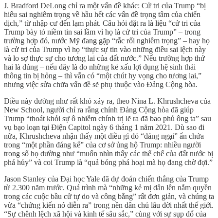
J. Bradford DeLong chỉ ra một vấn đề khác: Cử tri của Trump “bị
hiểu sai nghiêm trọng về hầu hết các vấn đề trọng tâm của chiến
dịch,” từ nhập cư đến lạm phát. Câu hỏi đặt ra là liệu “cử tri của
Trump bày tỏ niềm tin sai lầm vì họ là cử tri của Trump” – trong
trường hợp đó, nước Mỹ đang gặp “rắc rối nghiêm trọng” – hay họ
là cử tri của Trump vì họ “thực sự tin vào những điều sai lệch này
và lo sợ thực sự cho tương lai của đất nước.” Nếu trường hợp thứ
hai là đúng – nếu đây là do những kẻ xấu lợi dụng hệ sinh thái
thông tin bị hỏng – thì vẫn có “một chút hy vọng cho tương lai,”
nhưng việc sửa chữa vấn đề sẽ phụ thuộc vào Đảng Cộng hòa.
Điều này dường như rất khó xảy ra, theo Nina L. Khrushcheva của
New School, người chỉ ra rằng chính Đảng Cộng hòa đã giúp
Trump “thoát khỏi sự ô nhiễm chính trị lẽ ra đã bao phủ ông ta” sau
vụ bạo loạn tại Điện Capitol ngày 6 tháng 1 năm 2021. Dù sao đi
nữa, Khrushcheva nhận thấy một điều gì đó “đáng ngại” ẩn chứa
trong “một phần đáng kể” của cơ sở ủng hộ Trump: nhiều người
trong số họ dường như “muốn nhìn thấy các thể chế của đất nước bị
phá hủy” và coi Trump là “quả bóng phá hoại mà họ đang chờ đợi.”
Jason Stanley của Đại học Yale đã dự đoán chiến thắng của Trump
từ 2.300 năm trước. Quá trình mà “những kẻ mị dân lên nắm quyền
trong các cuộc bầu cử tự do và công bằng” rất đơn giản, và chúng ta
vừa “chứng kiến nó diễn ra” trong nền dân chủ lâu đời nhất thế giới.
“Sự chênh lệch xã hội và kinh tế sâu sắc,” cùng với sự sụp đổ của