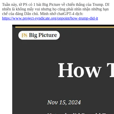
Tuần này, tờ PS có 1 bài Big Picture về chiến thắng của Trump. Dĩ
nhiên là không mấy vui nhưng họ cũng phải nhìn nhận những hạn
chế của đảng Dân chủ. Minh nhờ chatGPT-4 dịch:
https://www.project-syndicate.org/onpoint/how-trump-did-it