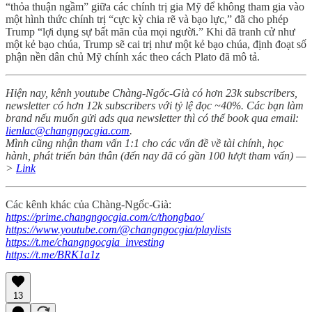
“thỏa thuận ngầm” giữa các chính trị gia Mỹ để không tham gia vào
một hình thức chính trị “cực kỳ chia rẽ và bạo lực,” đã cho phép
Trump “lợi dụng sự bất mãn của mọi người.” Khi đã tranh cử như
một kẻ bạo chúa, Trump sẽ cai trị như một kẻ bạo chúa, định đoạt số
phận nền dân chủ Mỹ chính xác theo cách Plato đã mô tả.
Hiện nay, kênh youtube Chàng-Ngốc-Già có hơn 23k subscribers,
newsletter có hơn 12k subscribers với tỷ lệ đọc ~40%. Các bạn làm
brand nếu muốn gửi ads qua newsletter thì có thể book qua email:
lienlac@changngocgia.com
.
Mình cũng nhận tham vấn 1:1 cho các vấn đề về tài chính, học
hành, phát triển bản thân (đến nay đã có gần 100 lượt tham vấn) —
>
Link
Các kênh khác của Chàng-Ngốc-Già:
https://prime.changngocgia.com/c/thongbao/
https://www.youtube.com/@changngocgia/playlists
https://t.me/changngocgia_investing
https://t.me/BRK1a1z
13