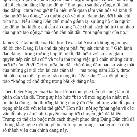
lại lợi ích cho tầng lớp lao động,” ông quan sát thấy rằng giới lãnh
đạo đảng “chưa bao giờ thấu hiểu mối quan tâm văn hóa và kinh tế
của người lao động,” và thường có vẻ như “đang dạy đời hoặc chỉ
trích họ.” Nếu Đảng Dân chủ muốn giành lại sự ủng hộ của người
lao động, họ không chỉ cần áp dụng “các chính sách hỗ trợ thu nhập
của người lao động,” mà còn cần bắt đầu “nói ngôn ngữ của họ.”
James K. Galbraith của Đại học Texas tại Austin không ngần ngại
đổ lỗi cho Đảng Dân chủ đã phạm phải “tự sát chính trị.” Giới lãnh
đạo đảng, “trong trường hợp tốt nhất, đã thờ ơ với sự suy giảm
quyền tiếp cận bầu cử” và “cẩu thả trong việc giữ chân những cử tri
mới từ năm 2020.” Hơn nữa, họ đã “chủ động đảm bảo sự vắng mặt
của những gì ít ỏi còn lại của cánh tả” – mà trong năm 2024, được
thể hiện qua một “phong trào mang tên ‘Palestine’” – một phong
trào “không có chỗ đứng trong bất kỳ đảng nào.”
Theo Peter Singer của Đại học Princeton, phe tiến bộ cũng là một
phần của vấn đề. Trong sự háo hức “bảo vệ mọi nguyên nhân mà
họ tin là đúng,” họ thường không chú ý đủ đến “những vấn đề quan
trọng nhất đối với toàn thế giới.” Hơn nữa, nỗi sợ “phát ngôn về các
vấn đề nhạy cảm” như quyền của người chuyển giới đã khiến
Trump có thể cáo buộc một cách thuyết phục rằng Đảng Dân chủ đã
không lắng nghe một bộ phận cử tri quan trọng – bao gồm cả một
số thành viên của chính đảng này.