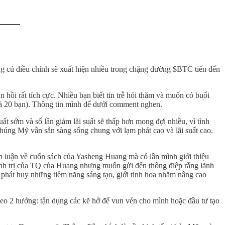
Những cú điều chỉnh sẽ xuất hiện nhiều trong chặng đường $BTC tiến đến
n hồi rất tích cực. Nhiều bạn biết tin trễ hỏi thăm và muốn có buổi
 là 20 bạn). Thông tin mình để dưới comment nghen.
uất sớm và số lần giảm lãi suất sẽ thấp hơn mong đợi nhiều, vì tình
chúng Mỹ vẫn sẵn sàng sống chung với lạm phát cao và lãi suất cao.
nh luận về cuốn sách của Yasheng Huang mà có lần mình giới thiệu
hính trị của TQ của Huang nhưng muốn gửi đến thông điệp rằng lãnh
ch phát huy những tiềm năng sáng tạo, giới tinh hoa nhằm nâng cao
 theo 2 hướng: tận dụng các kẽ hở để vun vén cho mình hoặc đầu tư tạo