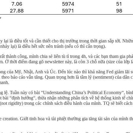
y lại là điều tốt và cần thiết cho thị trường trong thời gian sắp tới. 
y lại) là điều hết sức nên tránh (nếu có thì cẩn trọng).
ất thành công, mình chia sẻ liên tù tì trong 4h, và các bạn tham gia phả
. Ở thời điểm đang gõ newsletter này, là còn 3 chỗ nữa (size của lớp
 trọng của Mỹ, Nhật, Anh và Úc. Đến lúc nào thì khả năng Fed giảm lãi s
 theo báo cáo vẫn tăng. Quan trọng hơn là tâm lý (sentiment) của dân 
manh.
ng lệ. Tuần này có bài “Understanding China’s Political Economy“, bì
ột bài “định hướng“, thừa nhận những phân tích về hệ thống kinh tế c
 (not rigidity) trong các chính sách điều hành của mình. TQ sẽ biết cá
e creation. Giới tinh hoa và tài phiệt thường gia tăng tài sản của mình