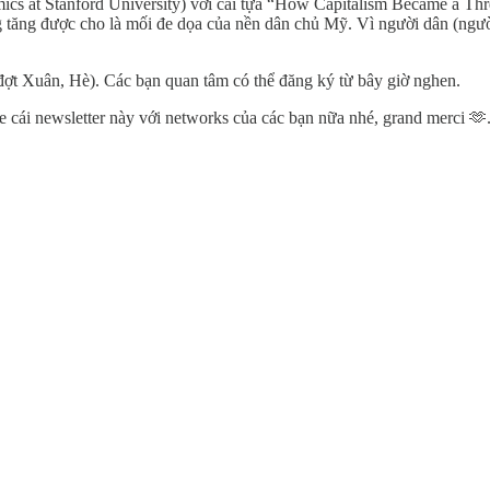
mics at Stanford University) với cái tựa “How Capitalism Became a Th
 tăng được cho là mối đe dọa của nền dân chủ Mỹ. Vì người dân (người t
đợt Xuân, Hè). Các bạn quan tâm có thể đăng ký từ bây giờ nghen.
 cái newsletter này với networks của các bạn nữa nhé, grand merci 🫶