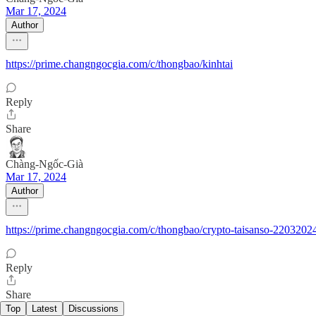
Mar 17, 2024
Author
https://prime.changngocgia.com/c/thongbao/kinhtai
Reply
Share
Chàng-Ngốc-Già
Mar 17, 2024
Author
https://prime.changngocgia.com/c/thongbao/crypto-taisanso-2203202
Reply
Share
Top
Latest
Discussions