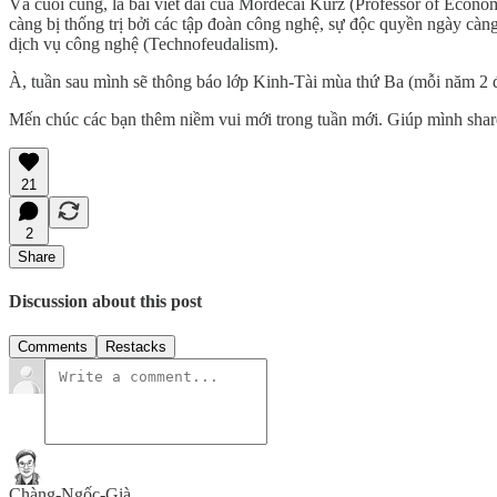
Và cuối cùng, là bài viết dài của Mordecai Kurz (Professor of Econo
càng bị thống trị bởi các tập đoàn công nghệ, sự độc quyền ngày càng
dịch vụ công nghệ (Technofeudalism).
À, tuần sau mình sẽ thông báo lớp Kinh-Tài mùa thứ Ba (mỗi năm 2 
Mến chúc các bạn thêm niềm vui mới trong tuần mới. Giúp mình share
21
2
Share
Discussion about this post
Comments
Restacks
Chàng-Ngốc-Già