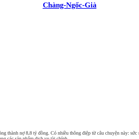
Chàng-Ngốc-Già
 đồng thành nợ 8,8 tỷ đồng. Có nhiều thông điệp từ câu chuyện này: sứ
ụng các sản phẩm dịch vụ tài chính.