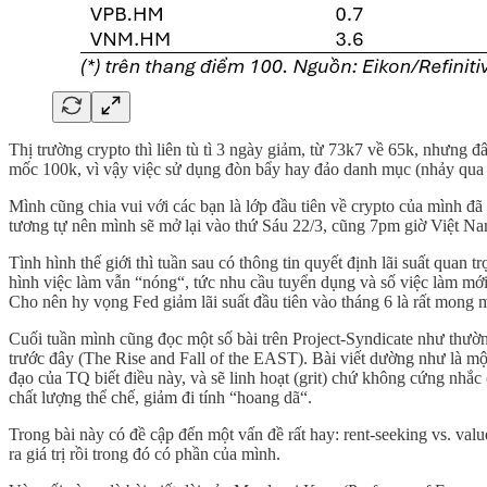
Thị trường crypto thì liên tù tì 3 ngày giảm, từ 73k7 về 65k, nhưng đâ
mốc 100k, vì vậy việc sử dụng đòn bẩy hay đảo danh mục (nhảy qua nhả
Mình cũng chia vui với các bạn là lớp đầu tiên về crypto của mình đã r
tương tự nên mình sẽ mở lại vào thứ Sáu 22/3, cũng 7pm giờ Việt Nam
Tình hình thế giới thì tuần sau có thông tin quyết định lãi suất quan
hình việc làm vẫn “nóng“, tức nhu cầu tuyển dụng và số việc làm mới
Cho nên hy vọng Fed giảm lãi suất đầu tiên vào tháng 6 là rất mong 
Cuối tuần mình cũng đọc một số bài trên Project-Syndicate như thườ
trước đây (The Rise and Fall of the EAST). Bài viết dường như là m
đạo của TQ biết điều này, và sẽ linh hoạt (grit) chứ không cứng nhắc
chất lượng thể chế, giảm đi tính “hoang dã“.
Trong bài này có đề cập đến một vấn đề rất hay: rent-seeking vs. valu
ra giá trị rồi trong đó có phần của mình.