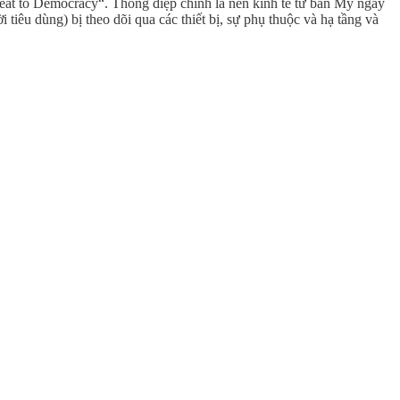
reat to Democracy“. Thông điệp chính là nền kinh tế tư bản Mỹ ngày
iêu dùng) bị theo dõi qua các thiết bị, sự phụ thuộc và hạ tầng và
.