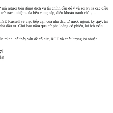
mà người tiêu dùng dịch vụ tài chính cần để ý và soi kỹ là các điều
iễn trừ trách nhiệm của bên cung cấp, điều khoản tranh chấp, ….
E Russell về việc tiếp cận của nhà đầu tư nước ngoài, ký quỹ, tài
 nhà đầu tư. Chứ bao năm qua cứ pha loãng cổ phiếu, lợi ích toàn
của mình, để thấy vấn đề cổ tức, ROE và chất lượng lợi nhuận.