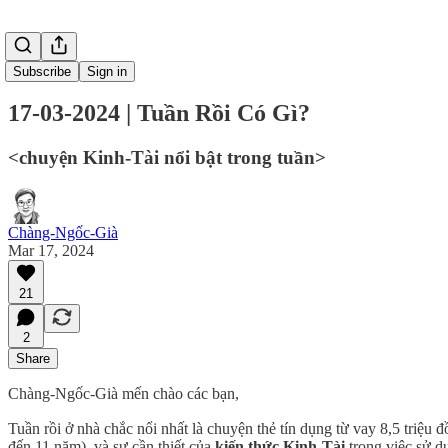
Subscribe
Sign in
17-03-2024 | Tuần Rồi Có Gì?
<chuyện Kinh-Tài nổi bật trong tuần>
Chàng-Ngốc-Già
Mar 17, 2024
21
2
Share
Chàng-Ngốc-Già mến chào các bạn,
Tuần rồi ở nhà chắc nổi nhất là chuyện thẻ tín dụng từ vay 8,5 triệu
đến 11 năm), và sự cần thiết của
kiến thức Kinh-Tài
trong việc sử d