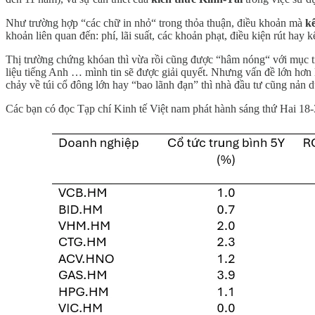
Như trường hợp “các chữ in nhỏ“ trong thỏa thuận, điều khoản mà
k
khoản liên quan đến: phí, lãi suất, các khoản phạt, điều kiện rút hay
Thị trường chứng khóan thì vừa rồi cũng được “hâm nóng“ với mục ti
liệu tiếng Anh … mình tin sẽ được giải quyết. Nhưng vấn đề lớn hơn l
chảy về túi cổ đông lớn hay “bao lãnh đạn” thì nhà đầu tư cũng nản dù
Các bạn có đọc Tạp chí Kinh tế Việt nam phát hành sáng thứ Hai 18-3