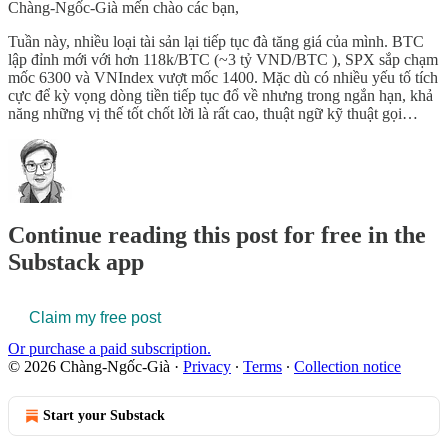
Chàng-Ngốc-Già mến chào các bạn,
Tuần này, nhiều loại tài sản lại tiếp tục đà tăng giá của mình. BTC
lập đỉnh mới với hơn 118k/BTC (~3 tỷ VND/BTC ), SPX sắp chạm
mốc 6300 và VNIndex vượt mốc 1400. Mặc dù có nhiều yếu tố tích
cực để kỳ vọng dòng tiền tiếp tục đổ về nhưng trong ngắn hạn, khả
năng những vị thế tốt chốt lời là rất cao, thuật ngữ kỹ thuật gọi…
Continue reading this post for free in the
Substack app
Claim my free post
Or purchase a paid subscription.
© 2026 Chàng-Ngốc-Già
·
Privacy
∙
Terms
∙
Collection notice
Start your Substack