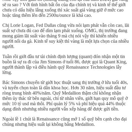
sẽ ra sao ? Với tình hình bất ổn của địa chính trị và kinh tế thế giới
chưa có dấu hiệu lắng xuống thì xác suất giá vàng giữ ở mức cao
hoặc tăng thêm lên đến 2500u/ounce là khá cao.
Chị Lorie Logan, Fed Dallas cũng vừa nói lạm phát vẫn còn cao, lãi
suất sợ chưa đủ cao để dìm lạm phát xuống. OMG, thị trường đang
mong giảm lãi suất vào tháng 9 mà chị nói vậy thì khiến nhiều
người nổi da gà. Kinh tế suy kiệt thì vàng là một lựa chọn của nhiều
người.
Tuần rồi giới đầu tư tài chính định lượng (quant) đón nhận một tin
buồn là sự ra đi của Jim Simons ở tuổi 86, được gọi là Quant King,
người thành lập và điều hành quỹ Renaissance Technologies lẫy
lừng.
Bác Simons chuyển từ giới học thuật sang thị trường ở lứa tuổi 40s,
và tuyển chọn toàn là dân khoa học. Hơn 30 năm, hiệu suất đầu tư
ròng trung bình 40%/năm. Quỹ Medallion thậm chí không nhận
thêm ủy thác từ bên ngoài, chỉ từ nhân viên, giới hạn quy mô quỹ ở
mức 10 tỷ usd mà thôi. Phí quản lý 5% và phí hiệu quả 44% thuộc
dạng đỉnh nhưnhg nhiều người vẫn xếp hàng để được gửi tiền.
Ngoài lề 1 chút là Renaissance cũng mở 1 số quỹ bên cạnh cho đại
chúng nhưng hiệu suất lại không bằng Medallion.