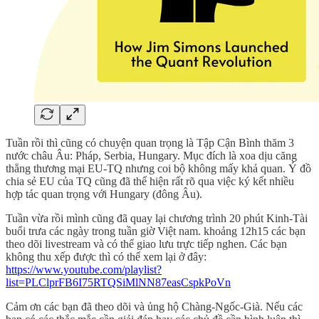
Tuần rồi thì cũng có chuyện quan trọng là Tập Cận Bình thăm 3
nước châu Âu: Pháp, Serbia, Hungary. Mục đích là xoa dịu căng
thẳng thương mại EU-TQ nhưng coi bộ không mấy khả quan. Ý đồ
chia sẻ EU của TQ cũng đã thể hiện rất rõ qua việc ký kết nhiều
hợp tác quan trọng với Hungary (đông Âu).
Tuần vừa rồi mình cũng đã quay lại chương trình 20 phút Kinh-Tài
buổi trưa các ngày trong tuần giờ Việt nam. khoảng 12h15 các bạn
theo dõi livestream và có thể giao lưu trực tiếp nghen. Các bạn
không thu xếp được thì có thể xem lại ở đây:
https://www.youtube.com/playlist?
list=PLClprFB6I75RTQSiMlNN87easCspkPoVn
Cảm ơn các bạn đã theo dõi và ủng hộ Chàng-Ngốc-Già. Nếu các