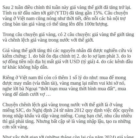
Sau 2 tuần điều chỉnh thì tuần này giá vàng thế giới đã tăng trở lại.
Tính ra từ đầu năm tới giờ (YTD) đã tăng gần 15%. Câu chuyện
vàng ở Việt nam cũng nóng như thời tiết, đến nỗi các bà nội trợ
cũng bàn tán giá vàng có thể tăng lên đến 100tr/lượng.
Trong câu chuyện giá vàng, có 2 câu chuyện: giá vàng thế giới tăng
và chênh lệch giá vàng trong nước với thế giới.
Giá vàng thế giới tăng thì các nguyên nhân đã được nghiên cứu và
kiểm chứng: 1. do bất ổn địa chính trị 2. do lo sợ lạm phát 3. do lo
sợ đồng tiền nội địa bị mất giá với USD (tỷ giá) 4. do các kênh đầu
tư khác không hấp dẫn.
Riêng ở Việt nam thì còn có thêm 1 số lý do như: mua để mong
được may mắn (vía thần tài), vàng mang lại niềm vui khi sờ nó,
nghe lời bà Ngoại “thời loạn mua vàng thời bình mua đất“, mua
vàng để dành cưới vợ …
Chuyện chênh lệch giá vàng trong nước với thế giới là ở vàng
miếng SJC, do Nghị định 24 từ năm 2012 quy định việc độc quyền
trong nhập khẩu và dập vàng miếng. Cung hạn chế, nhu cầu nhiều
thì giá phải tăng. Nhưng bất cập sẽ là vàng nhập lậu, tạo ra những
cơn sốt vàng.
Như vậy thời gian tới (những tháng còn lại của năm 2024) giá vàng