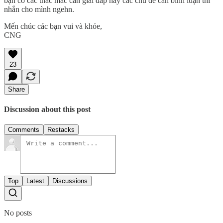
bạn có các thắc mắc cần giải đáp hay các chủ đề cần bình luận thì
nhắn cho mình ngehn.
Mến chúc các bạn vui và khỏe,
CNG
23
Share
Discussion about this post
Comments
Restacks
Top
Latest
Discussions
No posts