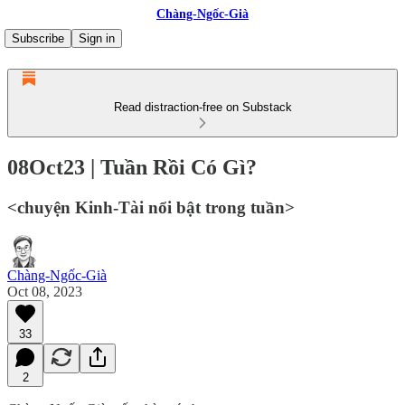
Chàng-Ngốc-Già
Subscribe
Sign in
Read distraction-free on Substack
08Oct23 | Tuần Rồi Có Gì?
<chuyện Kinh-Tài nổi bật trong tuần>
Chàng-Ngốc-Già
Oct 08, 2023
33
2