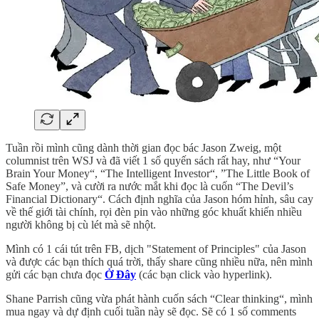
Tuần rồi mình cũng dành thời gian đọc bác Jason Zweig, một
columnist trên WSJ và đã viết 1 số quyến sách rất hay, như “Your
Brain Your Money“, “The Intelligent Investor“, ”The Little Book of
Safe Money”, và cười ra nước mắt khi đọc là cuốn “The Devil’s
Financial Dictionary“. Cách định nghĩa của Jason hóm hỉnh, sâu cay
về thế giới tài chính, rọi đèn pin vào những góc khuất khiến nhiều
người không bị cù lét mà sẽ nhột.
Mình có 1 cái tút trên FB, dịch "Statement of Principles" của Jason
và được các bạn thích quá trời, thấy share cũng nhiều nữa, nên mình
gửi các bạn chưa đọc
Ở Đây
(các bạn click vào hyperlink).
Shane Parrish cũng vừa phát hành cuốn sách “Clear thinking“, mình
mua ngay và dự định cuối tuần này sẽ đọc. Sẽ có 1 số comments