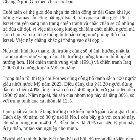
Chàng-Ngốc-Già mến chào các bạn,
Cuối tuần cả thế giới đón nhận tin chấn động từ dải Gaza khi lực
lượng Hamas tấn công bất ngờ Israel, tràn qua cả biên giới. Phía
Israel chuyển sang tình trạng chiến tranh và chắc chắn sẽ có những
trả đũa dữ dội, vì việc tấn công không chỉ làm chết nhiều người mà
còn chạm vào tự ái hệ thống tình báo cũng như phòng thủ của
Israel. Việc này chẳng khác gì “búng vào dái cọp“.
Nếu tình hình leo thang, thị trường cũng sẽ bị ảnh hưởng nhất là
commodities như vàng, dầu. Thị trường chứng khoán thì ít bị ảnh
hưởng hơn. Hồi chiến tranh vùng vịnh (1991) và chiến tranh Iraq
(2003) thì chứng khoán Mỹ còn tăng.
Trong tuần rồi thì tạp chí Forbes cũng công bố danh sách 400 người
giàu nhứt nước Mỹ năm 2023. Điều đáng chú ý là 20 người đứng
đầu đã chiếm 40% tổng tài sản của cả 400 người, với giá trị lên đến
1900 tỷ usd. Năm ngoái, tài sản của nhóm top này đã tăng 30%, so
với trung bình của cả nhóm là 12%.
Lạm phát và kinh tế tăng trưởng đã khiến người giàu càng giàu hơn.
Cách đây 40 năm, có 30 tỷ usd là No.1 còn bây giờ với con số này,
chỉ nằm trong nhóm 400. À, điều thú vị là 70% các siêu tỷ phú này
là tự thân, tự tạo sản nghiệp cho mình.
Người giàu thì thì luôn biết nắm bắt cơ hội, dù trong điều kiện nền