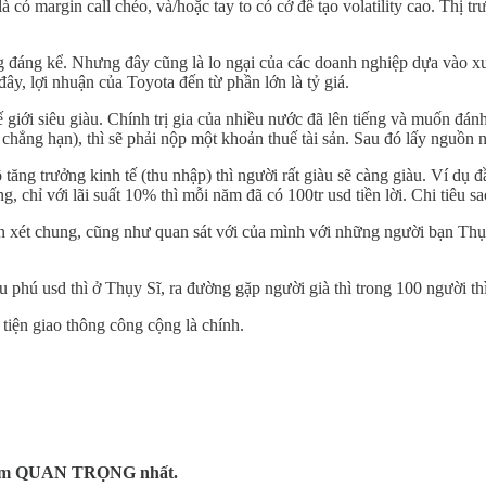
có margin call chéo, và/hoặc tay to có cớ để tạo volatility cao. Thị tr
 tăng đáng kể. Nhưng đây cũng là lo ngại của các doanh nghiệp dựa và
y, lợi nhuận của Toyota đến từ phần lớn là tỷ giá.
giới siêu giàu. Chính trị gia của nhiều nước đã lên tiếng và muốn đánh 
 chẳng hạn), thì sẽ phải nộp một khoản thuế tài sản. Sau đó lấy nguồn 
độ tăng trưởng kinh tế (thu nhập) thì người rất giàu sẽ càng giàu. Ví d
, chỉ với lãi suất 10% thì mỗi năm đã có 100tr usd tiền lời. Chi tiêu s
ận xét chung, cũng như quan sát với của mình với những người bạn Thụ
u phú usd thì ở Thụy Sĩ, ra đường gặp người già thì trong 100 người th
tiện giao thông công cộng là chính.
à điểm QUAN TRỌNG nhất.