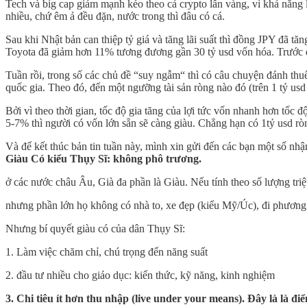
Tech và big cap giảm mạnh kéo theo cả crypto lẫn vàng, vì khả năng là 
nhiều, chứ êm ả đều đặn, nước trong thì đâu có cá.
Sau khi Nhật bản can thiệp tỷ giá và tăng lãi suất thì đồng JPY đã
Toyota đã giảm hơn 11% tương đương gần 30 tỷ usd vốn hóa. Trước đâ
Tuần rồi, trong số các chủ đề “suy ngẫm“ thì có câu chuyện đánh thuế 
quốc gia. Theo đó, đến một ngưỡng tài sản ròng nào đó (trên 1 tỷ usd
Bởi vì theo thời gian, tốc độ gia tăng của lợi tức vốn nhanh hơn tốc 
5-7% thì người có vốn lớn sẵn sẽ càng giàu. Chẳng hạn có 1tỷ usd ròng
Và để kết thúc bản tin tuần này, mình xin gửi đến các bạn một số nh
Giàu Có kiểu Thụy Sĩ: không phô trương.
ở các nước châu Âu, Già đa phần là Giàu. Nếu tính theo số lượng triệ
nhưng phần lớn họ không có nhà to, xe đẹp (kiểu Mỹ/Úc), đi phương 
Nhưng bí quyết giàu có của dân Thụy Sĩ:
1. Làm việc chăm chỉ, chú trọng đến năng suất
2. đầu tư nhiều cho giáo dục: kiến thức, kỹ năng, kinh nghiệm
3. Chi tiêu ít hơn thu nhập (live under your means). Đây là l