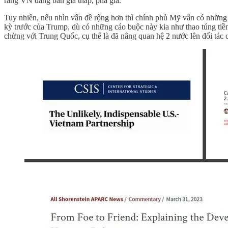
rằng VN đang bán giá thấp, phá giá.
Tuy nhiên, nếu nhìn vấn đề rộng hơn thì chính phủ Mỹ vẫn có những
kỳ trước của Trump, dù có những cáo buộc này kia như thao túng tiề
chừng với Trung Quốc, cụ thể là đã nâng quan hệ 2 nước lên đối tác c