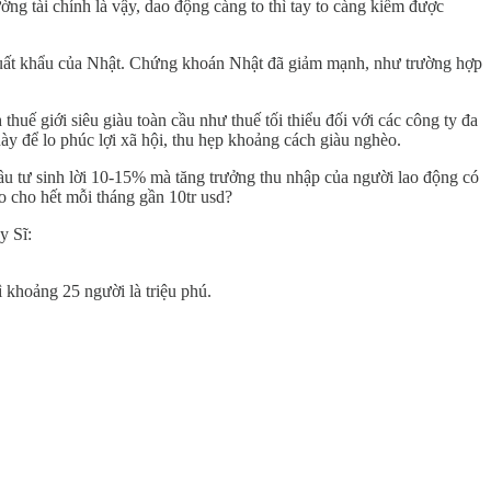
ường tài chính là vậy, dao động càng to thì tay to càng kiếm được
o xuất khẩu của Nhật. Chứng khoán Nhật đã giảm mạnh, như trường hợp
thuế giới siêu giàu toàn cầu như thuế tối thiểu đối với các công ty đa
này để lo phúc lợi xã hội, thu hẹp khoảng cách giàu nghèo.
ụ đầu tư sinh lời 10-15% mà tăng trưởng thu nhập của người lao động có
ao cho hết mỗi tháng gần 10tr usd?
y Sĩ:
ì khoảng 25 người là triệu phú.