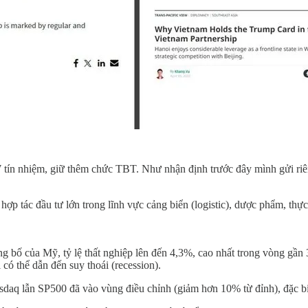
 tín nhiệm, giữ thêm chức TBT. Như nhận định trước đây mình gửi riê
ợp tác đầu tư lớn trong lĩnh vực cảng biển (logistic), dược phẩm, th
công bố của Mỹ, tỷ lệ thất nghiệp lên đến 4,3%, cao nhất trong vòng gần
 có thể dẫn đến suy thoái (recession).
aq lẫn SP500 đã vào vùng điều chỉnh (giảm hơn 10% từ đỉnh), đặc biệt