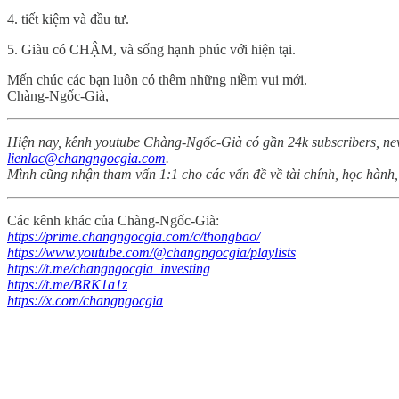
4. tiết kiệm và đầu tư.
5. Giàu có CHẬM, và sống hạnh phúc với hiện tại.
Mến chúc các bạn luôn có thêm những niềm vui mới.
Chàng-Ngốc-Già,
Hiện nay, kênh youtube Chàng-Ngốc-Già có gần 24k subscribers, news
lienlac@changngocgia.com
.
Mình cũng nhận tham vấn 1:1 cho các vấn đề về tài chính, học hành
Các kênh khác của Chàng-Ngốc-Già:
https://prime.changngocgia.com/c/thongbao/
https://www.youtube.com/@changngocgia/playlists
https://t.me/changngocgia_investing
https://t.me/BRK1a1z
https://x.com/changngocgia