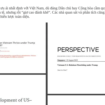
 ưu ái nhất định với Việt Nam, dù đảng Dân chủ hay Cộng hòa cầm qu
n tệ, nhưng rồi “giơ cao đánh khẽ“. Các nhà quan sát và phân tích c
hiến lược toàn diện.