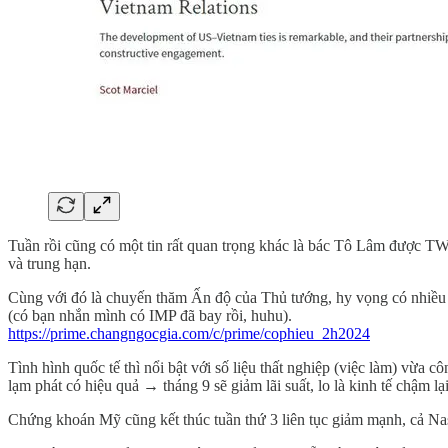
Tuần rồi cũng có một tin rất quan trọng khác là bác Tô Lâm được TW
và trung hạn.
Cùng với đó là chuyến thăm Ấn độ của Thủ tướng, hy vọng có nhiều h
(có bạn nhắn mình có IMP đã bay rồi, huhu).
https://prime.changngocgia.com/c/prime/cophieu_2h2024
Tình hình quốc tế thì nổi bật với số liệu thất nghiệp (việc làm) vừa 
lạm phát có hiệu quả → tháng 9 sẽ giảm lãi suất, lo là kinh tế chậm lại
Chứng khoán Mỹ cũng kết thúc tuần thứ 3 liên tục giảm mạnh, cả Nasd