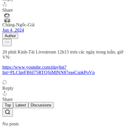
Share
Chàng-Ngốc-Già
Jun 4, 2024
Author
20 phút Kinh-Tài Livestream 12h15 trưa các ngày trong tuần, giờ
VN:
https://www.youtube.com/playlist?
list=PLClprFB6I75RTQSiMlNN87easCspkPoVn
Reply
Share
Top
Latest
Discussions
No posts