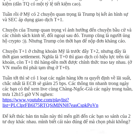
kiệm (dân TQ có một tỷ lệ tiết kiệm cao).
Tuần rồi ở Mỹ có 2 chuyện quan trọng là Trump bị kết án hình sự
và SEC áp dụng giao dịch T+1.
Chuyện của Trump quan trọng vì ảnh hưởng đến chuyện bầu cử và
các chính sách kinh tế, đối ngoại sau đó. Trump cũng là người ủng
hộ crypto :)). Nhưng Trump còn thời hạn để nộp đơn kháng cáo.
Chuyện T+1 ở chứng khoán Mỹ là trước đây T+2, nhưng đây là
thời gian settlement. Nghĩa là T+0 thì giao dịch có hiệu lực trên tài
khoản, còn T+1 thì hàng-tiền mới được chính thức trao tay nhau. (ở
VN muốn thì phải tạm ứng ở T+0).
Tuần tới thì sẽ có 1 loạt các ngân hàng lớn ra quyết định về lãi suất,
chắc nhất là ECB sẽ giảm 25 bps. Các thông tin nhanh trong ngày
các bạn có thể xem live cùng Chàng-Ngốc-Già các ngày trong tuần,
trưa 12h15 giờ VN nghen:
https://www.youtube.com/playlist?
list=PLClprFB6I75RTQSiMlNN87easCspkPoVn
Để kết thúc bản tin tuần này thì mến gửi đến các bạn so sánh của 2
tư duy khác nhau. mình biết cái nào đúng để mà chọn phải không?