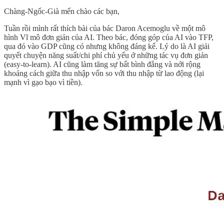
Chàng-Ngốc-Già mến chào các bạn,
Tuần rồi mình rất thích bài của bác Daron Acemoglu về một mô
hình Vĩ mô đơn giản của AI. Theo bác, đóng góp của AI vào TFP,
qua đó vào GDP cũng có nhưng không đáng kể. Lý do là AI giải
quyết chuyện năng suất/chi phí chủ yếu ở những tác vụ đơn giản
(easy-to-learn). AI cũng làm tăng sự bất bình đẳng và nới rộng
khoảng cách giữa thu nhập vốn so với thu nhập từ lao động (lại
mạnh vì gạo bạo vì tiền).