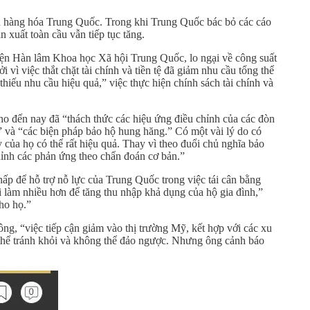
ên hàng hóa Trung Quốc. Trong khi Trung Quốc bác bỏ các cáo
 xuất toàn cầu vẫn tiếp tục tăng.
Viện Hàn lâm Khoa học Xã hội Trung Quốc, lo ngại về công suất
ì việc thắt chặt tài chính và tiền tệ đã giảm nhu cầu tổng thể
hiếu nhu cầu hiệu quả,” việc thực hiện chính sách tài chính và
o đến nay đã “thách thức các hiệu ứng điều chỉnh của các đòn
” và “các biện pháp bảo hộ hung hăng.” Có một vài lý do có
của họ có thể rất hiệu quả. Thay vì theo đuổi chủ nghĩa bảo
ỉnh các phản ứng theo chẩn đoán cơ bản.”
hấp để hỗ trợ nỗ lực của Trung Quốc trong việc tái cân bằng
i làm nhiều hơn để tăng thu nhập khả dụng của hộ gia đình,”
ho họ.”
g, “việc tiếp cận giảm vào thị trường Mỹ, kết hợp với các xu
 thể tránh khỏi và không thể đảo ngược. Nhưng ông cảnh báo