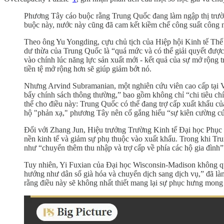
Phương Tây cáo buộc rằng Trung Quốc đang làm ngập thị trườn
buộc này, nước này cũng đã cam kết kiềm chế công suất công ng
Theo ông Yu Yongding, cựu chủ tịch của Hiệp hội Kinh tế Thế 
dư thừa của Trung Quốc là “quá mức và có thể giải quyết được.”
vào chính lúc năng lực sản xuất mới - kết quả của sự mở rộng t
tiền tệ mở rộng hơn sẽ giúp giảm bớt nó.
Nhưng Arvind Subramanian, một nghiên cứu viên cao cấp tại Vi
bẩy chính sách thông thường,” bao gồm không chỉ “chi tiêu chí
thể cho điều này: Trung Quốc có thể đang trợ cấp xuất khẩu củ
hộ "phản xạ," phương Tây nên cố gắng hiểu “sự kiên cường cứ
Đối với Zhang Jun, Hiệu trưởng Trường Kinh tế Đại học Phục Đá
nền kinh tế và giảm sự phụ thuộc vào xuất khẩu. Trong khi Tru
như “chuyển thêm thu nhập và trợ cấp về phía các hộ gia đình”
Tuy nhiên, Yi Fuxian của Đại học Wisconsin-Madison không quá
hướng như dân số già hóa và chuyển dịch sang dịch vụ,” đã là
rằng điều này sẽ không nhất thiết mang lại sự phục hưng mong 