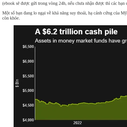
(ebook sẽ được gửi trong vòng 24h, nếu chưa nhận được thì các bạn c
Một số bạn đang lo ngại về khả năng suy thoái, hạ cánh cứng của Mỹ t
còn khỏe.