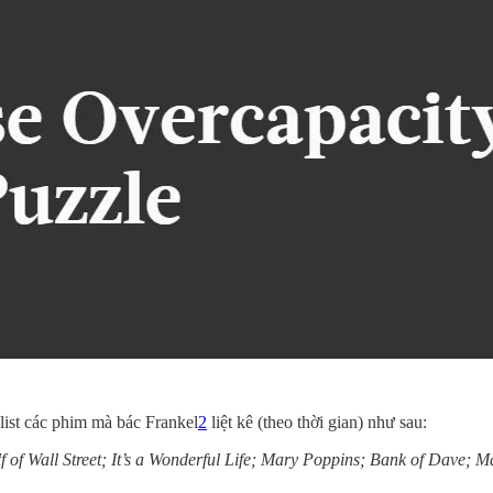
list các phim mà bác Frankel
2
liệt kê (theo thời gian) như sau:
lf of Wall Street; It’s a Wonderful Life; Mary Poppins; Bank of Dave; 