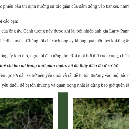
c phiếu bầu thì định hướng sự tức giận của đám đông vào banker, những
i các bạn:
 của ông ấy. Cảnh tượng này được ghi lại bởi nhiếp ảnh gia Larry Pann
 thể di chuyển. Chúng tôi chỉ cách ông ấy không quá một mét khi ông ấ
ng ấy khó thở, ngực bị đau từng lúc. Rồi một hơi thở cuối cùng, chúa t
 chỉ tồn tại trong thời gian ngắn, tôi đã thấy điều đó ở sư tử.
ền lực tới đâu sẽ trở nên yếu đuối và rất dễ bị tổn thương vào một lúc 
 yếu đuối, dễ bị tổn thương và quan trọng nhất là đừng bao giờ quên r