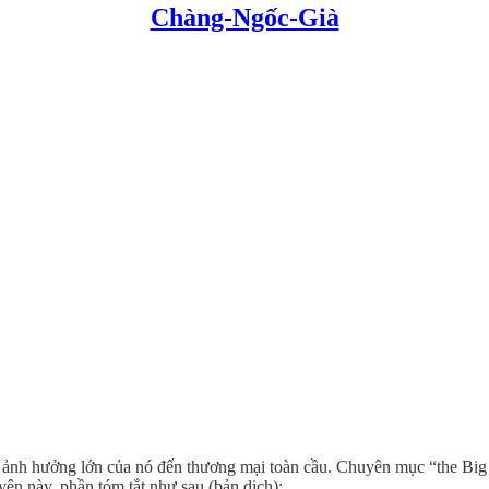
Chàng-Ngốc-Già
ì ảnh hưởng lớn của nó đến thương mại toàn cầu. Chuyên mục “the Big 
yện này, phần tóm tắt như sau (bản dịch):