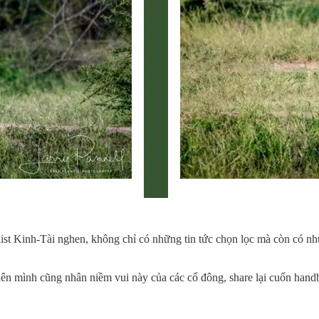
ylist Kinh-Tài nghen, không chỉ có những tin tức chọn lọc mà còn có nhữ
 nên mình cũng nhân niềm vui này của các cổ đông, share lại cuốn ha