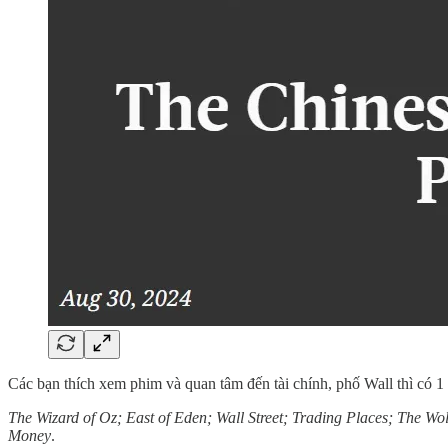
Các bạn thích xem phim và quan tâm đến tài chính, phố Wall thì có 1 
The Wizard of Oz; East of Eden; Wall Street; Trading Places; The Wo
Money
.