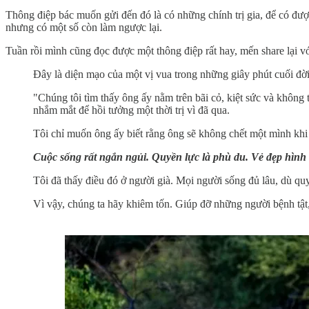
Thông điệp bác muốn gửi đến đó là có những chính trị gia, để có đượ
nhưng có một số còn làm ngược lại.
Tuần rồi mình cũng đọc được một thông điệp rất hay, mến share lại vớ
Đây là diện mạo của một vị vua trong những giây phút cuối đời
"Chúng tôi tìm thấy ông ấy nằm trên bãi cỏ, kiệt sức và không
nhắm mắt để hồi tưởng một thời trị vì đã qua.
Tôi chỉ muốn ông ấy biết rằng ông sẽ không chết một mình khi ô
Cuộc sống rất ngắn ngủi. Quyền lực là phù du. Vẻ đẹp hình thể
Tôi đã thấy điều đó ở người già. Mọi người sống đủ lâu, dù quy
Vì vậy, chúng ta hãy khiêm tốn. Giúp đỡ những người bệnh tật,