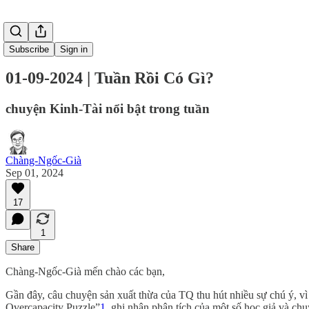
Subscribe
Sign in
01-09-2024 | Tuần Rồi Có Gì?
chuyện Kinh-Tài nổi bật trong tuần
Chàng-Ngốc-Già
Sep 01, 2024
17
1
Share
Chàng-Ngốc-Già mến chào các bạn,
Gần đây, câu chuyện sản xuất thừa của TQ thu hút nhiều sự chú ý, v
Overcapacity Puzzle”
1
, ghi nhận phân tích của một số học giả và chu