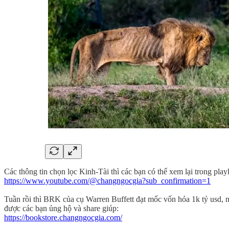
Các thông tin chọn lọc Kinh-Tài thì các bạn có thể xem lại trong pla
https://www.youtube.com/@changngocgia?sub_confirmation=1
Tuần rồi thì BRK của cụ Warren Buffett đạt mốc vốn hóa 1k tỷ usd,
được các bạn ủng hộ và share giúp:
https://bookstore.changngocgia.com/