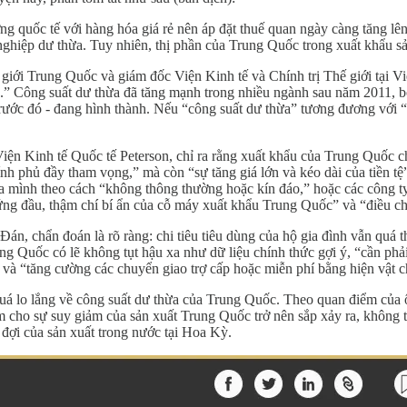
g quốc tế với hàng hóa giá rẻ nên áp đặt thuế quan ngày càng tăng l
hiệp dư thừa. Tuy nhiên, thị phần của Trung Quốc trong xuất khẩu sản
giới Trung Quốc và giám đốc Viện Kinh tế và Chính trị Thế giới tại 
 Công suất dư thừa đã tăng mạnh trong nhiều ngành sau năm 2011, bởi v
rước đó - đang hình thành. Nếu “công suất dư thừa” tương đương với “t
ện Kinh tế Quốc tế Peterson, chỉ ra rằng xuất khẩu của Trung Quốc ch
nh phủ đầy tham vọng,” mà còn “sự tăng giá lớn và kéo dài của tiền tệ
a mình theo cách “không thông thường hoặc kín đáo,” hoặc các công ty 
ng đầu, thậm chí bí ẩn của cỗ máy xuất khẩu Trung Quốc” và “điều ch
n, chẩn đoán là rõ ràng: chi tiêu tiêu dùng của hộ gia đình vẫn quá t
ng Quốc có lẽ không tụt hậu xa như dữ liệu chính thức gợi ý, “cần phả
 và “tăng cường các chuyển giao trợ cấp hoặc miễn phí bằng hiện vật c
 lo lắng về công suất dư thừa của Trung Quốc. Theo quan điểm của ôn
m cho sự suy giảm của sản xuất Trung Quốc trở nên sắp xảy ra, không
đợi của sản xuất trong nước tại Hoa Kỳ.