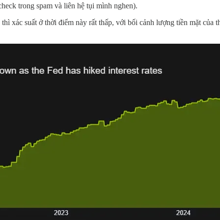
heck trong spam và liên hệ tụi mình nghen).
hì xác suất ở thời điểm này rất thấp, với bối cảnh lượng tiền mặt của t